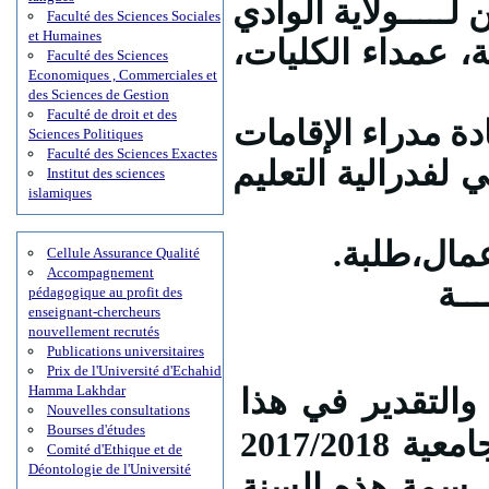
 لـــــولاية الوادي
Faculté des Sciences Sociales
et Humaines
ة، عمداء الكليات
Faculté des Sciences
Economiques , Commerciales et
ة
des Sciences de Gestion
Faculté de droit et des
ة مدراء الإقامات
Sciences Politiques
Faculté des Sciences Exactes
لفدرالية التعليم
Institut des sciences
islamiques
وعمال،طلبة
Cellule Assurance Qualité
Accompagnement
ـــة
pédagogique au profit des
enseignant-chercheurs
nouvellement recrutés
Publications universitaires
Prix de l'Université d'Echahid
Hamma Lakhdar
التقدير في هذا
Nouvelles consultations
Bourses d'études
اليوم المبارك الذي نفتتح فيه السنة الجامعية 2017/2018
Comité d'Ethique et de
Déontologie de l'Université
ن سمة هذه السنة