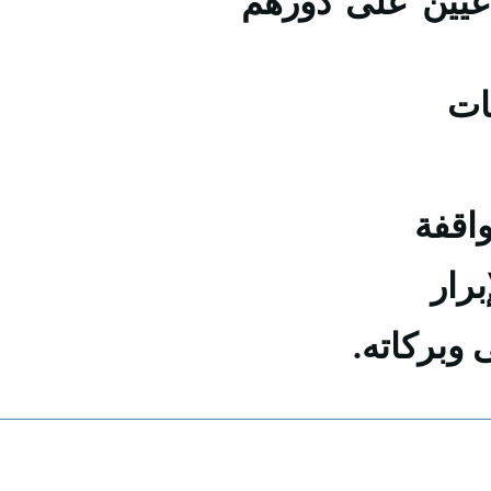
عيين على دورهم
ات
واقفة
برار
ى وبركاته
SP Tab