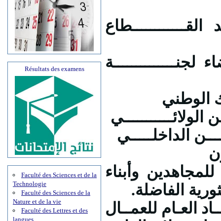
القــــــــــــطاع
 لجنــــــــــــــة
Résultats des examens
* لوطني
* لائـــــــــــي
* ن الداخلـــــي
ن
للمجاهدين وأبناء
Faculté des Sciences et de la
Technologie
ثورية الفاضلة
Faculté des Sciences de la
Nature et de la vie
ـاد العـام للعمــال
Faculté des Lettres et des
langues