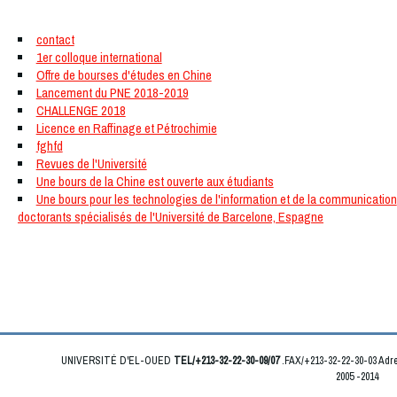
Quoi de neuf
contact
1er colloque international
Offre de bourses d'études en Chine
Lancement du PNE 2018-2019
CHALLENGE 2018
Licence en Raffinage et Pétrochimie
fghfd
Revues de l'Université
Une bours de la Chine est ouverte aux étudiants
Une bours pour les technologies de l'information et de la communication
doctorants spécialisés de l'Université de Barcelone, Espagne
UNIVERSITÉ D'EL-OUED
TEL/+213-32-22-30-09/07
.FAX/+213-32-22-30-03 Ad
2005 -2014