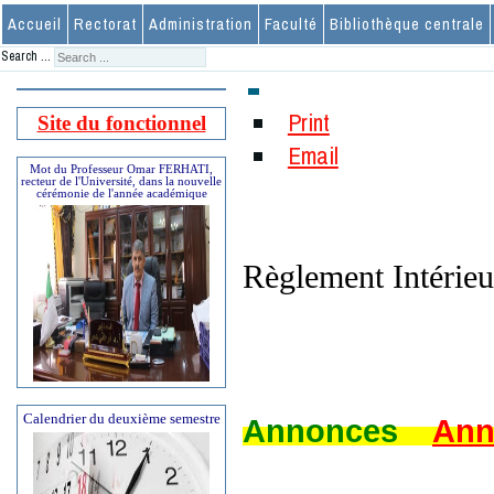
Accueil
Rectorat
Administration
Faculté
Bibliothèque centrale
Search ...
Print
Site du fonctionnel
Email
Mot du Professeur Omar FERHATI,
recteur de l'Université, dans la nouvelle
cérémonie de l'année académique
Règlement Intér
Calendrier du deuxième semestre
Annonces
Ann