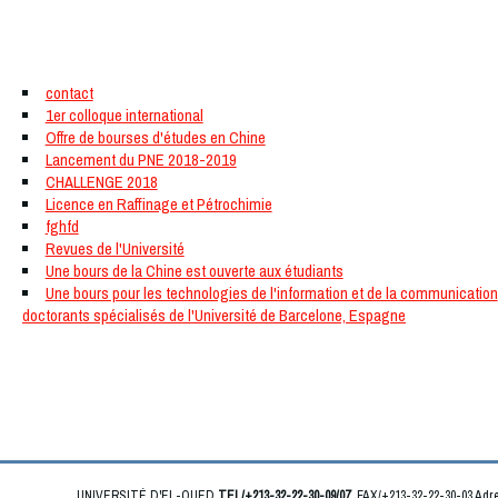
Quoi de neuf
contact
1er colloque international
Offre de bourses d'études en Chine
Lancement du PNE 2018-2019
CHALLENGE 2018
Licence en Raffinage et Pétrochimie
fghfd
Revues de l'Université
Une bours de la Chine est ouverte aux étudiants
Une bours pour les technologies de l'information et de la communication
doctorants spécialisés de l'Université de Barcelone, Espagne
UNIVERSITÉ D'EL-OUED
TEL/+213-32-22-30-09/07
.FAX/+213-32-22-30-03 Ad