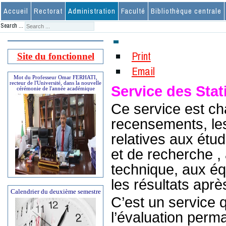
Accueil
Rectorat
Administration
Faculté
Bibliothèque centrale
Search ...
Print
Site du fonctionnel
Email
Mot du Professeur Omar FERHATI,
recteur de l'Université, dans la nouvelle
Service des Stat
cérémonie de l'année académique
Ce service est ch
recensements, les
relatives aux étu
et de recherche , 
technique, aux éq
les résultats aprè
Calendrier du deuxième semestre
C’est un service 
l’évaluation per