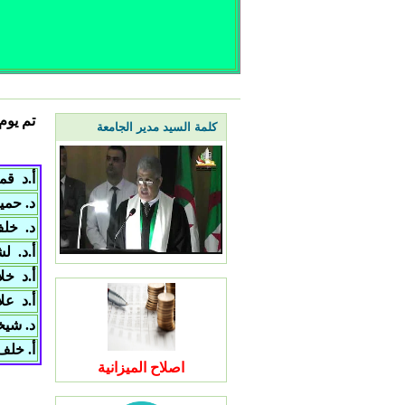
تم
كلمة السيد مدير الجامعة
أ.د ق
د. حمي
د. خلف
أ.د. ل
أ.د خل
أ.د عل
د. شيخ
أ. خلف
اصلاح الميزانية