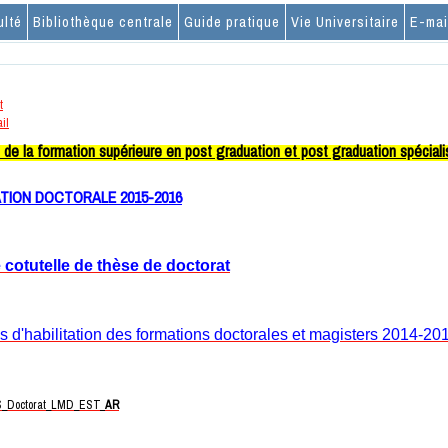
ulté
Bibliothèque centrale
Guide pratique
Vie Universitaire
E-mai
t
il
 de la formation supérieure en post graduation et post graduation spécial
TION DOCTORALE 2015-2016
 cotutelle de thèse de doctorat
s d'habilitation des formations doctorales et magisters 2014-20
_Doctorat_LMD_EST_
AR