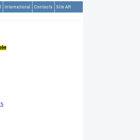
l
International
Contacts
Site AR
isée
15