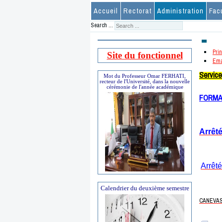
Accueil
Rectorat
Administration
Fac
Search ...
Prin
Site du fonctionnel
Ema
Service
Mot du Professeur Omar FERHATI,
recteur de l'Université, dans la nouvelle
cérémonie de l'année académique
FORMA
Arrêté
Arrêté
Calendrier du deuxième semestre
CANEVAS