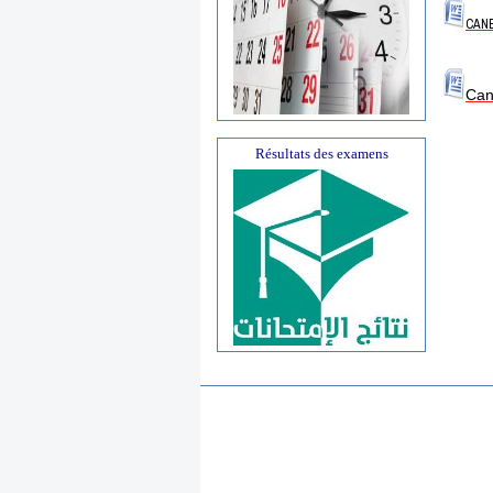
CANE
Can
Résultats des examens
SP Tab
Quoi de neuf