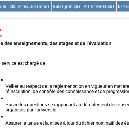
ulté
Bibliothèque centrale
Guide pratique
Vie Universitaire
E-mai
t
il
ce des enseignements, des stages et de l’évaluation
 service est chargé de :
Veiller au respect de la réglementation en vigueur en matière 
réinscription, de contrôle des connaissance et de progressio
Suivre les questions se rapportant au déroulement des ense
organisés par l'université,
Assurer la tenue et la mises à jour du fichier nominatif des é