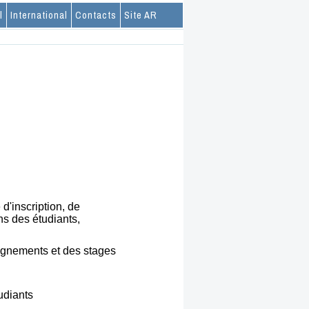
l
International
Contacts
Site AR
d'inscription, de
ns des étudiants,
ignements et des stages
tudiants