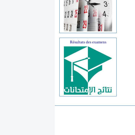
Résultats des examens
SP Tab
Quoi de neuf