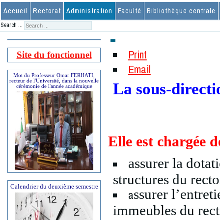
Accueil
Rectorat
Administration
Faculté
Bibliothèque centrale
Search ...
Print
Site du fonctionnel
Email
Mot du Professeur Omar FERHATI,
recteur de l'Université, dans la nouvelle
La sous-directi
cérémonie de l'année académique
Elle est chargée d
assurer la dota
structures du rect
Calendrier du deuxième semestre
ssurer l’entret
a
immeubles du rect