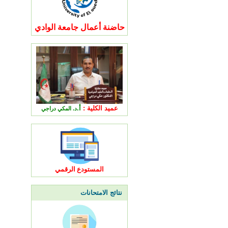
حاضنة أعمال جامعة الوادي
عميد الكلية :
أ.
د. المكي دراجي
المستودع الرقمي
نتائج الامتحانات