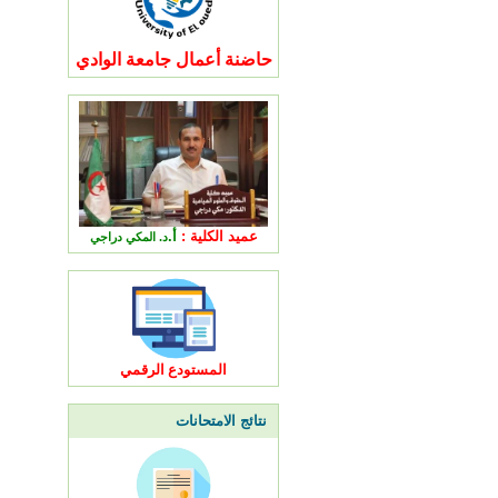
حاضنة أعمال جامعة الوادي
عميد الكلية :
أ.
د. المكي دراجي
المستودع الرقمي
نتائج الامتحانات