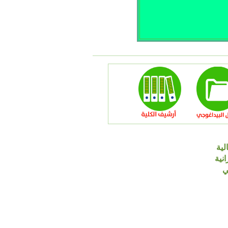
لية
انية
ي