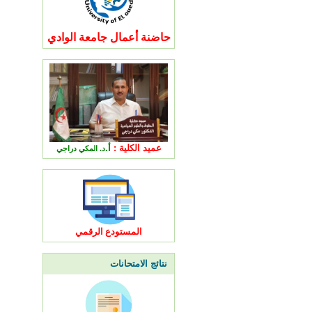
حاضنة أعمال جامعة الوادي
عميد الكلية :
أ.
د. المكي دراجي
المستودع الرقمي
نتائج الامتحانات