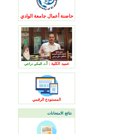
حاضنة أعمال جامعة الوادي
عميد الكلية :
أ.
د. المكي دراجي
المستودع الرقمي
نتائج الامتحانات