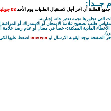
م جــدا:
 جميع الطلبة أن آخر أجل لاستقبال الطلبات يوم الأحد
03 جويلية 2022
ات التي تجاورها نجمة تعتبر خانة إجبارية.
مقياس طلب تصحيح علامة الامتحان أو الاستدراك أو المراقبة ال
 الأخطاء المادية الممكنة:- خ
صأ في معدل أو
عدم رصد علامة أو 
ن).
خر الصفحة توجد ايقونة الارسال او
envoyer
اضغط عليها لكي 