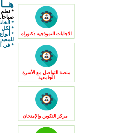
هــا
* نعلم
صباحا.
* الخان
* لكل 
* أنواع
الاجابات النموذجية دكتوراه
للمعيدي
* في آ
منصة التواصل مع الأسرة
الجامعية
مركز التكوين والإمتحان