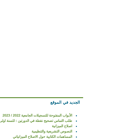
الجديد في الموقع
الأبواب المفتوحة للتسجيلات الجامعية 2022 / 2023
طلب التماس تصحيح نقطة في الدورتين : للسنة اولى جذع مشترك تكنول
اصلاح الميزانية
النصوص التشريعية والتنظيمية
المساهمات الكتابية حول الاصلاح الميزانياتي