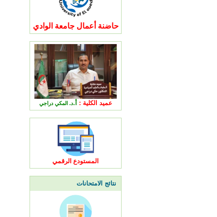
حاضنة أعمال جامعة الوادي
عميد الكلية :
أ.
د. المكي دراجي
المستودع الرقمي
نتائج الامتحانات