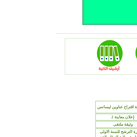
 اقتراح عناوين ليسانس
إعلان معاينة 2
وثيقة ملتقى
ة الترشح للسنة الاولى