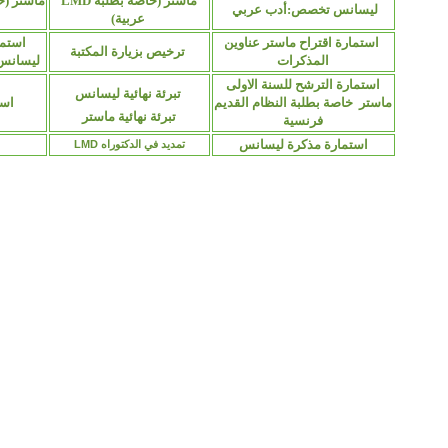
ماستر (خاصة بطلبة LMD
ماستر (خ
ليسانس تخصص:أدب عربي
عربية)
استمارة اقتراح ماستر عناوين
استما
ترخيص بزيارة المكتبة
المذكرات
ليسانس
استمارة الترشح للسنة الاولى
تبرئة نهائية ليسانس
ماستر خاصة بطلبة النظام القديم
است
تبرئة نهائية ماستر
فرنسية
استمارة مذكرة ليسانس
تمديد في الدكتوراه LMD