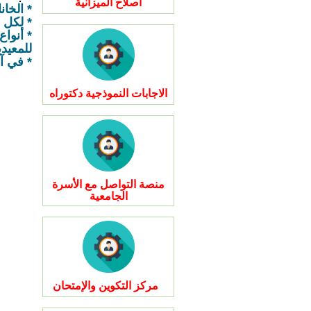
اصلاح الميزانية
* الخان
* لكل 
* أنواع
للمعيدي
* في آ
الاجابات النموذجية دكتوراه
منصة التواصل مع الأسرة
الجامعية
مركز التكوين والإمتحان