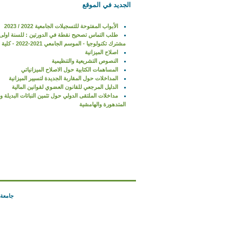
الجديد في الموقع
الأبواب المفتوحة للتسجيلات الجامعية 2022 / 2023
طلب التماس تصحيح نقطة في الدورتين : للسنة اولى
مشترك تكنولوجيا - الموسم الجامعي 2021-2022 - كلية التكنولوجيا
اصلاح الميزانية
النصوص التشريعية والتنظيمية
المساهمات الكتابية حول الاصلاح الميزانياتي
المداخلات حول المقاربة الجديدة لتسيير الميزانية
الدليل المرجعي للقانون العضوي لقوانين المالية
مداخلات الملتقى الدولي حول تثمين النباتات البديلة و
المتدهورة والهامشية
جامعة 