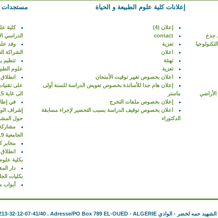
إعلانات كلية علوم الطبيعة و الحياة
مستجدات كل
إعلان (4)
كلية عل
 جذع
contact
الدراسي الأ
تعزية
وفد علم
اعلان
الشراكة الع
تهنئة
تنظيم ي
تعزية
علوم الطبيع
اعلان بخصوص تغيير توقيت الأمتحان
انطلاق 
إعلان هام جدا للأساتذة بخصوص تعويض الدراسة للسنة أولى
 الأراضي
ماستر
الى غاية 15 أكتوبر 2019
إعلان بخصوص ملفات التخرج
في إطار
اعلان بخصوص توقيف الدراسة بسبب التحضير لإجراء مسابقة
إشراف الوكا
الدكتوراء
حول المشروع ا
مشاركة 
الجامعية 2020/2019
مخابر ك
بكلية علوم 
دار الم
بكليات الجا
أبواب م
الشهيد حمه لخضر - الوادي
. Adresse/PO Box 789 EL-OUED - ALGERIE
213-32-12-07-41/40