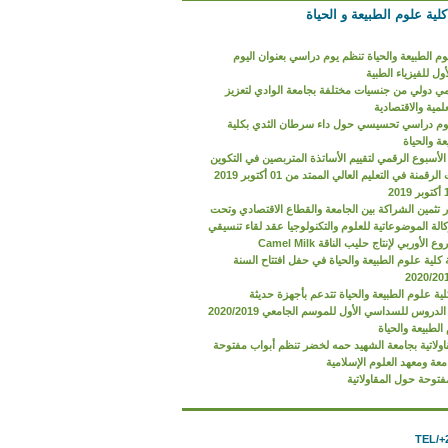
ية علوم الطبيعة و الحياة
وم الطبيعة والحياة تنظم يوم دراسي بعنوان اليوم
ول للفيزياء الطبية
ي دولي من جنسيات مختلفة بجامعة الوادي لتعزيز
لمية والاقتصادية
وم دراسي تحسيسي حول داء سرطان الثدي بكلية
ة والحياة
الأسبوع الرقمي لتقييم الأساتذة المتربصين في التكوين
على تقنيات الرقمنة في التعليم العالي الممتد من 01 أكتوبر 2019
 تثمين الشراكة بين الجامعة والقطاع الاقتصادي وتحت
لة الموضوعاتية للعلوم والتكنولوجيا عقد لقاء تنسيقي
لأوربي لإنتاج حليب الناقة Camel Milk
كلية علوم الطبيعة والحياة في حفل افتتاح السنة
لية علوم الطبيعة والحياة تتدعم بأجهزة حديثة
انطلاق الدروس للسداسي الأول للموسم الجامعي 2020/2019
الطبيعة والحياة
قاولاتية بجامعة الشهيد حمه لخضر تنظم أبواب مفتوحة
معة ومعهد العلوم الإسلامية
فتوحة حول المقاولاتية
TEL/+