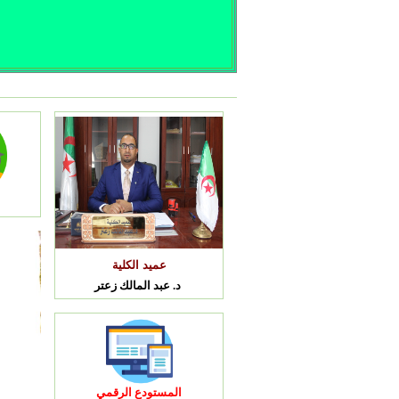
عميد الكلية
د. عبد المالك زعتر
المستودع الرقمي