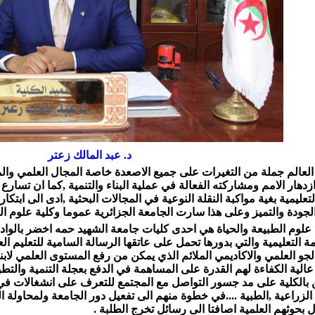
د. عبد المالك زعتر
لعالم جملة من التغيرات على جميع الاصعدة خاصة المجال العلمي وال
زدهار الامم ومشاركته الفعالة في عملية البناء والتنمية ,كما ان تسارع
لتعليمية بغية مواكبة النقلة النوعية في المجالات البحثية ,ادى الى ابت
جودة والتميز وعلى هذا سارت الجامعة الجزائرية عموما وكلية علوم ال
 علوم الطبيعة والحياة هي احدى كليات جامعة الشهيد حمه اخضر بالواد
ة التعليمية والتي بدورها تحمل على عاتقها الرسالة السامية للتعليم ا
الجو العلمي والاكاديمي الملائم الذي يمكن من رفع المستوى العلمي لابنا
عالية الكفاءة لهم القدرة على المساهمة في الدفع بعجلة التنمية والتط
ن بالكلية على مد جسور التواصل مع المجتمع للتعرف على انشغالات في 
 , الزراعية ,الطبية ....في خطوة منهم الى تفعيل دور الجامعة ولمحاولة 
 بحوثهم العلمية اصافتا الى رسائل تخرج الطلبة .