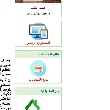
عميد الكلية
د. عبد المالك زعتر
المستودع الرقمي
نتائج الامتحانات
يعرف ا
تطور وا
النظم ا
ضمان ال
نتائج الامتحانات
ان كلية
المنظوم
بتوفير 
دار المقاولاتية
ككوادر 
الباحثي
البيئية
من خلال