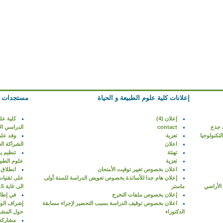
إعلانات كلية علوم الطبيعة و الحياة
مستجدات كل
إعلان (4)
كلية عل
 جذع
contact
الدراسي الأ
تعزية
وفد علم
اعلان
الشراكة الع
تهنئة
تنظيم ي
تعزية
علوم الطبيع
اعلان بخصوص تغيير توقيت الأمتحان
انطلاق 
إعلان هام جدا للأساتذة بخصوص تعويض الدراسة للسنة أولى
 الأراضي
ماستر
الى غاية 15 أكتوبر 2019
إعلان بخصوص ملفات التخرج
في إطار
اعلان بخصوص توقيف الدراسة بسبب التحضير لإجراء مسابقة
إشراف الوكا
الدكتوراء
حول المشروع ا
مشاركة 