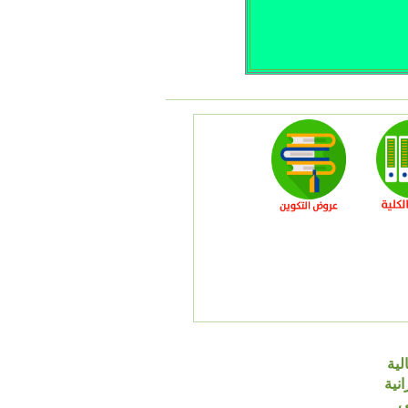
لية
انية
ي